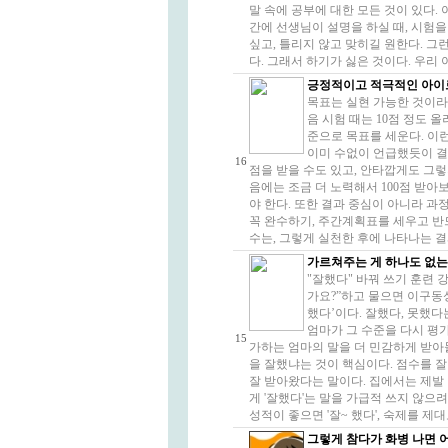
말 속에 공부에 대한 모든 것이 있다. 
간에 선생님이 설명을 하실 때, 시험을 
싶고, 틀리지 않고 맞히길 원한다. 그
다. 그래서 하기가 싫은 것이다. 우리 
긍정적이고 적극적인 아이
목표는 실현 가능한 것이라야
음 시험 때는 10점 정도 올
준으로 목표를 세운다. 이런
이미 수없이 언급했듯이 결과
16
점을 받을 수도 있고, 안타깝게도 그렇
음에는 조금 더 노력해서 100점 받아
야 한다. 또한 결과 중심이 아니라 과
꼭 완수하기, 주간계획표를 세우고 반드
수는, 그렇게 실천한 후에 나타나는 결과
가르쳐주는 게 하나도 없는
"잘했다" 바꿔 쓰기 훈련 
가요?”하고 물으면 이구동성
했다’이다. 잘했다, 못했다
엄마가 그 수준을 다시 평
15
가하는 엄마의 말을 더 민감하게 받아들
을 잘했냐는 것이 핵심이다. 점수를 잘
잘 받아왔다는 말이다. 집에서는 제발
게 '잘했다'는 말을 가급적 쓰지 않으려
성적이 좋으면 '잘~ 했다', 숙제를 제대로 
그렇게 참다가 화병 나면 