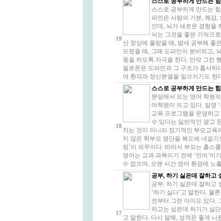
스스로 공부하게 만드는 힘 (
스스로 공부하게 만드는 힘 
파민은 사람의 기분, 쾌감,
인데, 뇌가 새로운 경험을
뇌는 그것을 좋은 기억으로
19
산 정상에 올랐을 때, 밤새 공부해 좋
뜨렸을 때, 그때 도파민이 분비되고, 
동을 하도록 자극을 한다. 만약 그런 
필로폰은 도파민과 그 구조가 흡사하다
여 환각과 정신분열을 일으키기도 한다. 
스스로 공부하게 만드는 힘 (
분당에서 뜨는 영어 학원의 
어학원이 뜨고 있다. 일명
교육 프로그램을 운영하고 있
수 있다는 일반적인 광고 
18
치는 것이 아니라 정기적인 부모교육이
지 않은 학부모 명단을 복도에 내걸기도
링’이 의무이다. 따라서 부모는 홈스
영어는 교과 과목이기 전에 ‘언어’이
수 없으며, 오랜 시간 영어 환경에 노출되
공부, 하기 싫은데 잘하고 
공부, 하기 싫은데 잘하고
‘하기 싫다’고 말한다. 물
전부터 그런 아이도 있다. 
하고는 싶은데 하기가 싫단다
17
고 말한다. 다시 말해, 성적은 좋게 