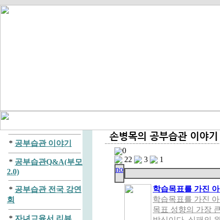
*
공부습관 이야기
0
22
3
1
*
공부습관Q&A(부모
no
2.0)
학습목표를 가진 
*
공부습관 전국 강연
학습목표를 가진 아
회
목표 성향의 가장 
*
자녀교육서 리뷰
방식이다. 실패의 