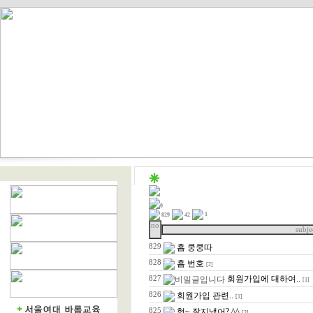
0
1
829
42
no
subje
829
흠 쿵쿵따
828
흠 번호
[2]
회원가입에 대하여..
827
[1]
826
회원가입 관련..
[1]
825
형~ 잘지냈어? ^^
[2]