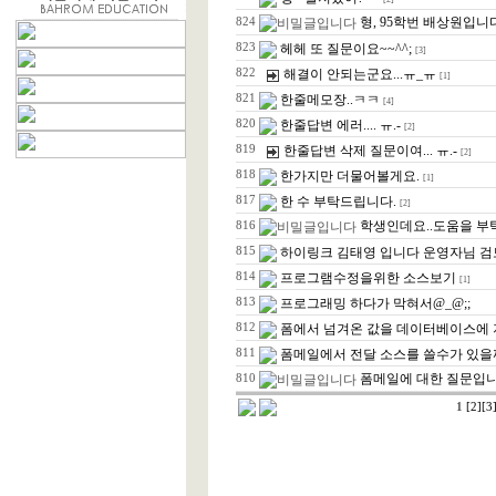
형, 95학번 배상원입니
824
823
헤헤 또 질문이요~~^^;
[3]
822
해결이 안되는군요...ㅠ_ㅠ
[1]
821
한줄메모장..ㅋㅋ
[4]
820
한줄답변 에러.... ㅠ.-
[2]
819
한줄답변 삭제 질문이여... ㅠ.-
[2]
818
한가지만 더물어볼게요.
[1]
817
한 수 부탁드립니다.
[2]
학생인데요..도움을 
816
815
하이링크 김태영 입니다 운영자님 검토
814
프로그램수정을위한 소스보기
[1]
813
프로그래밍 하다가 막혀서@_@;;
812
폼에서 넘겨온 값을 데이터베이스에 저
811
폼메일에서 전달 소스를 쓸수가 있을까
폼메일에 대한 질문입
810
1
[2]
[3