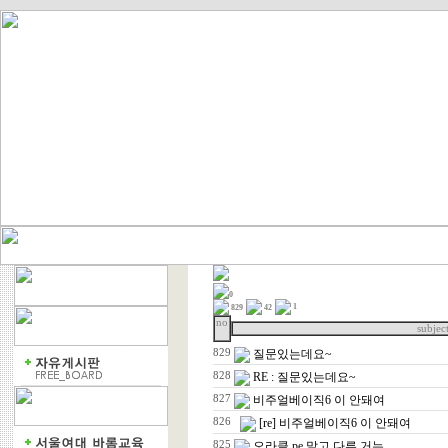
0
1
829
42
no
subjec
829
질문있는데요~
828
RE : 질문있는데요~
827
비주얼베이직6 이 안돼여
826
[re] 비주얼베이직6 이 안돼여
825
오라클 pe 말고 다른 거는...