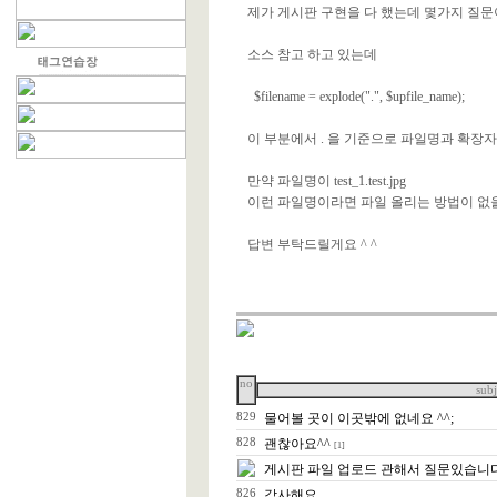
제가 게시판 구현을 다 했는데 몇가지 질
소스 참고 하고 있는데
$filename = explode(".", $upfile_name);
이 부분에서 . 을 기준으로 파일명과 확장
만약 파일명이 test_1.test.jpg
이런 파일명이라면 파일 올리는 방법이 없
답변 부탁드릴게요 ^ ^
no
subj
829
물어볼 곳이 이곳밖에 없네요 ^^;
828
괜찮아요^^
[1]
게시판 파일 업로드 관해서 질문있습니
826
감사해요