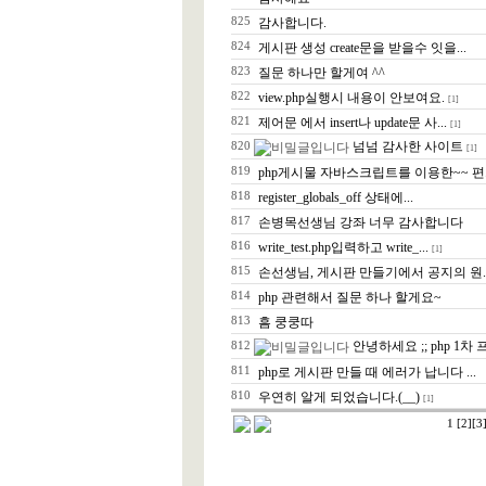
825
감사합니다.
824
게시판 생성 create문을 받을수 잇을...
823
질문 하나만 할게여 ^^
822
view.php실행시 내용이 안보여요.
[1]
821
제어문 에서 insert나 update문 사...
[1]
넘넘 감사한 사이트
820
[1]
819
php게시물 자바스크립트를 이용한~~ 편..
818
register_globals_off 상태에...
817
손병목선생님 강좌 너무 감사합니다
816
write_test.php입력하고 write_...
[1]
815
손선생님, 게시판 만들기에서 공지의 원..
814
php 관련해서 질문 하나 할게요~
813
흠 쿵쿵따
안녕하세요 ;; php 1차 
812
811
php로 게시판 만들 때 에러가 납니다 ...
810
우연히 알게 되었습니다.(__)
[1]
1
[2]
[3