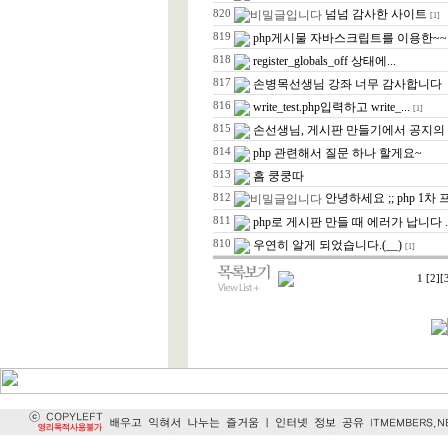
넘넘 감사한 사이트
820
[1]
819
php게시물 자바스크립트를 이용한~~ 편
818
register_globals_off 상태에...
817
손병목선생님 강좌 너무 감사합니다
816
write_test.php입력하고 write_...
[1]
815
손선생님, 게시판 만들기에서 공지의 원
814
php 관련해서 질문 하나 할게요~
813
흠 쿵쿵따
안녕하세요 ;; php 1차 
812
811
php로 게시판 만들 때 에러가 납니다 ..
810
우연히 알게 되었습니다.(__)
[1]
1
[2]
[