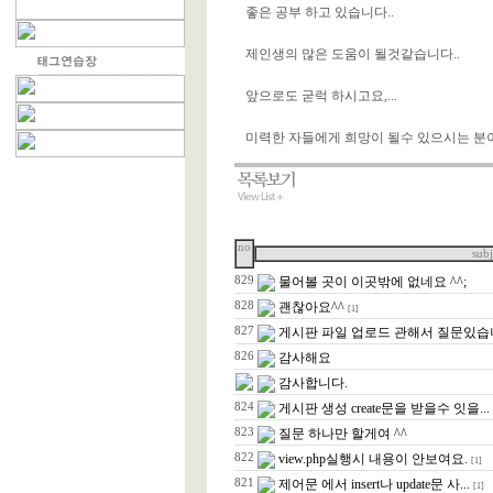
좋은 공부 하고 있습니다..
제인생의 많은 도움이 될것같습니다..
앞으로도 굳럭 하시고요,...
미력한 자들에게 희망이 될수 있으시는 분이
no
subj
829
물어볼 곳이 이곳밖에 없네요 ^^;
828
괜찮아요^^
[1]
827
게시판 파일 업로드 관해서 질문있
826
감사해요
감사합니다.
824
게시판 생성 create문을 받을수 잇을...
823
질문 하나만 할게여 ^^
822
view.php실행시 내용이 안보여요.
[1]
821
제어문 에서 insert나 update문 사...
[1]