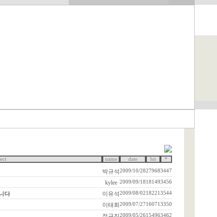
ect
name
date
hit
*
박규석
2009/10/28
27968
3447
kylee
2009/09/18
18149
3456
습니다
이유석
2009/08/02
18221
3544
이태희
2009/07/27
16071
3350
정규진
2009/05/26
15496
3462