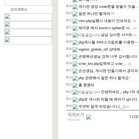
824
게시판 생성 create문을 받을수 잇을...
823
질문 하나만 할게여 ^^
822
view.php실행시 내용이 안보여요.
[1]
821
제어문 에서 insert나 update문 사...
[1]
넘넘 감사한 사이트
820
[1]
819
php게시물 자바스크립트를 이용한~~ 편
818
register_globals_off 상태에...
817
손병목선생님 강좌 너무 감사합니다
816
write_test.php입력하고 write_...
[1]
815
손선생님, 게시판 만들기에서 공지의 원
814
php 관련해서 질문 하나 할게요~
813
흠 쿵쿵따
안녕하세요 ;; php 1차 
812
811
php로 게시판 만들 때 에러가 납니다 ..
810
우연히 알게 되었습니다.(__)
[1]
1
[2]
[