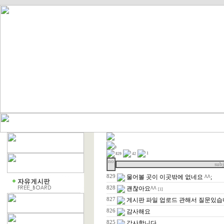
0
1
829
42
no
subj
829
물어볼 곳이 이곳밖에 없네요 ^^;
828
괜찮아요^^
[1]
827
게시판 파일 업로드 관해서 질문있
826
감사해요
825
감사합니다.