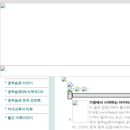
*
공부습관 이야기
0
1
9
1
*
공부습관Q&A(부모2.0)
no
*
공부습관 전국 강연회
가정에서 시작하는 아키타
이 글은 김영사에서 출간한 
*
자녀교육서 리뷰
0 대표 www.bumo2.c
기적이 일어나는 순간, 나
*
월간 가족이야기
9
적인 공부습관이야말로 공부
다. 그것이, 한두 명의 성공사례가 아