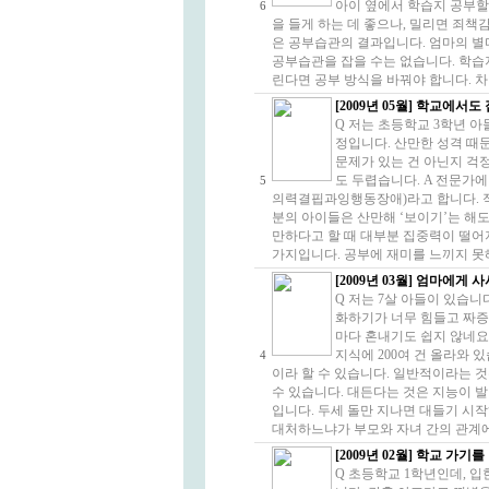
아이 옆에서 학습지 공부할
6
을 들게 하는 데 좋으나, 밀리면 죄
은 공부습관의 결과입니다. 엄마의 별
공부습관을 잡을 수는 없습니다. 학습
린다면 공부 방식을 바꿔야 합니다. 차
[2009년 05월] 학교에서
Q 저는 초등학교 3학년 
정입니다. 산만한 성격 때
문제가 있는 건 아닌지 걱정
도 두렵습니다. A 전문가에 
5
의력결핍과잉행동장애)라고 합니다. 적
분의 아이들은 산만해 ‘보이기’는 해도
만하다고 할 때 대부분 집중력이 떨어
가지입니다. 공부에 재미를 느끼지 못해
[2009년 03월] 엄마에게
Q 저는 7살 아들이 있습니
화하기가 너무 힘들고 짜증
마다 혼내기도 쉽지 않네요.
지식에 200여 건 올라와 
4
이라 할 수 있습니다. 일반적이라는 
수 있습니다. 대든다는 것은 지능이 
입니다. 두세 돌만 지나면 대들기 시
대처하느냐가 부모와 자녀 간의 관계에 
[2009년 02월] 학교 가기
Q 초등학교 1학년인데, 