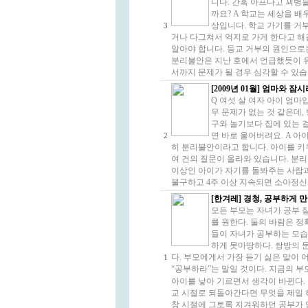
니다. 간혹 아프다고 꾀병
까요? A 학교는 세상을 배
상입니다. 학교 가기를 거
3
거나 다그쳐서 억지로 가게 한다고 해
알아야 합니다. 등교 거부의 원인으로
분리불안은 지난 호에서 언급했듯이 
서까지 문제가 될 경우 심각할 수 있습니
[2009년 01월] 엄마와 
Q 여섯 살 여자 아이 엄마
무 문제가 없는 것 같은데,
구와 놀기보다 집에 있는 걸
면 바로 울어버려요. A 
2
히 분리불안이라고 합니다. 아이를 키우
여 건의 질문이 올라와 있습니다. 분리
이상인 아이가 자기를 돌봐주는 사람과
불구하고 4주 이상 지속되면 소아정신과
[한겨레] 경청, 공부하게 
모든 부모는 자녀가 공부 
를 원한다. 둘의 바람은 정
들이 자녀가 공부하는 모습
하게 못마땅하다. 쌍방의 
다. 부모에게서 가장 듣기 싫은 말이 
1
“공부하라”는 말일 것이다. 지금의 
아이를 낳아 기르면서 생각이 바뀐다.
교 시절로 되돌아간다면 무엇을 제일 
창 시절에 그토록 지겨워하던 공부가 압