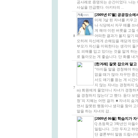
공사례로 증명되는 순간이었다. 나는 
사실을 언급했다. 아키타의 ...
[2009년 07월] 공공장소
이제 3살 된 자녀를 키우고
나 식당에서 자꾸 떼를 쓰네
게 해야 이런 버릇을 고칠 
어떠한 결과가 올지 알기 
8
오히려 자신에게 손해임을 깨닫게 만드
부모가 자신을 미워한다는 생각이 들게
도 피해를 입고 있다는 것을 알게 하
로 돌아오는 게 좋습니다. 단 화를 내거
[한겨레] 잘못 잡으려 말고
“아이들 말을 경청해야 하
없을 때가 많아 자꾸만 중
서도 얘기를 듣는 게 시간이
지 않는 자녀는 경청하지 않는 
7
m) 회원에게 물었더니 자녀가 경청하지
을 경청하지 않는다’고 했다. 듣다 보면
청’의 지혜는 어떤 걸까. ■ 자녀의 
면서 잘못된 행동이나 생각을 찾아 고
말을 하는 자녀의 감...
[2009년 06월] 학습지가
Q 초등학교 3학년인 아들
밀립니다. 그만 두자고 하면
단 결론부터 말씀 드립니다