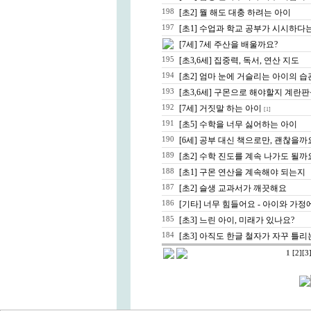
198
[초2] 뭘 해도 대충 하려는 아이
197
[초1] 수업과 학교 공부가 시시하다
[7세] 7세 주산을 배울까요?
195
[초3,6세] 집중력, 독서, 연산 지도
194
[초2] 엄마 눈에 거슬리는 아이의 
193
[초3,6세] 구몬으로 해야할지 계란
192
[7세] 거짓말 하는 아이
[1]
191
[초5] 수학을 너무 싫어하는 아이
190
[6세] 공부 대신 책으로만, 괜찮을까
189
[초2] 수학 진도를 계속 나가도 될까
188
[초1] 구몬 연산을 계속해야 되는지
187
[초2] 슬생 교과서가 깨끗해요
186
[기타] 너무 힘들어요 - 아이와 가정
185
[초3] 느린 아이, 미래가 있나요?
184
[초3] 아직도 한글 철자가 자꾸 틀리
1
[2]
[3