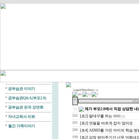
*
공부습관 이야기
0
1
203
11
*
공부습관Q&A(부모2.0)
no
subj
*
공부습관 전국 강연회
:::
제가 부모2.0에서 직접 상담한 
202
[초2] 말대꾸를 하는 아이
*
자녀교육서 리뷰
[1]
201
[초2] 연필을 바르게 잡지 않아요
*
월간 가족이야기
200
[초4] ADHD를 가진 아이의 학습 방
199
[초2] 감정 받아주기가 너무 어렵네