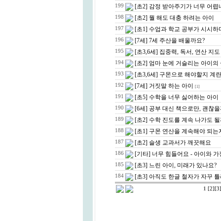
199
[초2] 감정 받아주기가 너무 어
198
[초2] 뭘 해도 대충 하려는 아이
197
[초1] 수업과 학교 공부가 시시하
196
[7세] 7세 주산을 배울까요?
195
[초3,6세] 집중력, 독서, 연산 지도
194
[초2] 엄마 눈에 거슬리는 아이의
193
[초3,6세] 구몬으로 해야할지 
192
[7세] 거짓말 하는 아이
[1]
191
[초5] 수학을 너무 싫어하는 아이
190
[6세] 공부 대신 책으로만, 괜찮
189
[초2] 수학 진도를 계속 나가도 
188
[초1] 구몬 연산을 계속해야 되는
187
[초2] 슬생 교과서가 깨끗해요
186
[기타] 너무 힘들어요 - 아이와 
185
[초3] 느린 아이, 미래가 있나요?
184
[초3] 아직도 한글 철자가 자꾸 
1
[2]
[3