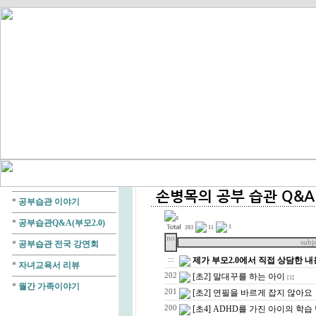
*
공부습관 이야기
0
*
공부습관Q&A(부모2.0)
1
203
11
no
subj
*
공부습관 전국 강연회
:::
제가 부모2.0에서 직접 상담한 
*
자녀교육서 리뷰
202
[초2] 말대꾸를 하는 아이
[1]
*
월간 가족이야기
201
[초2] 연필을 바르게 잡지 않아요
200
[초4] ADHD를 가진 아이의 학습