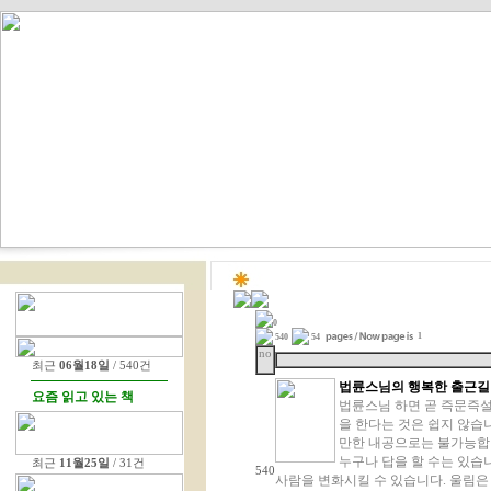
0
1
540
54
no
최근
06월18일
/ 540건
법륜스님의 행복한 출근길
요즘 읽고 있는 책
법륜스님 하면 곧 즉문즉설
을 한다는 것은 쉽지 않습
만한 내공으로는 불가능합
누구나 답을 할 수는 있습
최근
11월25일
/ 31건
540
사람을 변화시킬 수 있습니다. 울림은