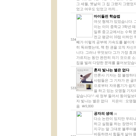
그 세월, 옛날의 그 집 그랬지 그랬
었고 여우도 있었고 까치...
마이돌핀 학습법
여섯 형제가 있었습니다. 그
이는 이미 중학교 3학년 때
일류 중고교에서는 수학 문
전교 평균이 10점 이하인
534
째가 이렇게 공부에 가속도를 붙이게 된
히 독파했는데, 책 한 권을 오직 자
니다. 그러나 무엇보다 그가 가장 효
가르치는 동안 완전히 자기 것으로 소
집을 빌려 다양한 문제를 풀어보았습니다
혼자 빛나는 별은 없다
언론사 기자는 참 불쌍하다
사람들은 그 기자가 쓴 글
으로부터 자유롭기가 쉽지 
533
을 하고 있는 오명철 기자
같습니다^^ 새 정부 들어서 동아일보에
자 빛나는 별은 없다 지은이 : 오명철 펴낸
음 ￦9,800
공자의 생애
[3]
다소 논란이 있지만 우리
하고 실험을 하는 장면이 
지구는 말 그대로 블루마블(b
바등하면서 힘들게 살아 왔