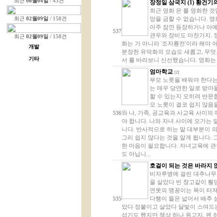
최근
06월04일
/ 43건
장정일 삼국지 (1) 황건기
최근 영화 은 를 영화한 
망을 금할 수 없습니다. 영
최근
02월09일
/ 158건
아주 잠깐 등장하거나 아예
537
관우와 장비도 마찬가지. 정
최근
02월09일
/ 158건
화는 가 아니라 '조자룡전'이라 해야
개발
분장한 유덕화의 모습도 새롭고, 무엇
기타
서 를 바라보니 신선했습니다. 영화는 
엄마학교
[2]
부모 노릇을 배워야 한다는
는 매우 당연한 일로 받아
할 수 있는지 오히려 반문
모 노릇이 결코 쉽지 않음
와 나, 가족, 공교육과 사교육 사이의
536
야 합니다. 나와 자녀 사이에 오가는
니다. 반사적으로 하는 말 대부분이 
그리 쉽지 않다는 것을 알게 됩니다.
한 마음이 필요합니다. 자녀교육에 관
도 아닙니...
호걸이 되는 것은 바라지 
비자루병에 걸린 대추나무 
을 살았다 빈 창고같이 휑
연못의 맹꽁이는 목이 터져
다행이 뜰은 넓어서 배추 
535
았다 정붙이고 살았다 달빛이 스며드는
섭기도 했지만 책상 하나 원고지, 펜