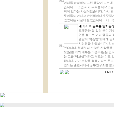
532
아래를 바라봐도 그런 생각이 드는데,
습니다. 이소연 씨가 우주를 다녀오는 
력이 있다는 사실이었습니다. 마치 원
루이틀도 아니고 반년씩이나 우주정거장
있었다는 사실에 놀랐습니다. 제 목 : 
내 아이의 공부를 망치는 
오랫동안 잘 알던 분이 계십
없을 정도로 여러 종류의 
결같이 '학습법'에 대해 
시상담을 하였습니다. 강
531
였습니다. 원래부터 수많은 사람들을 
모(물론 거의 대부분 아줌마)들을 만
는 그를 '박보살'이라고 부르는 이도 
랍니다. 아마 보살을 점쟁이라는 뜻으
만드는 출판사에서 공부연구소를 맡고 
1
[2]
[3