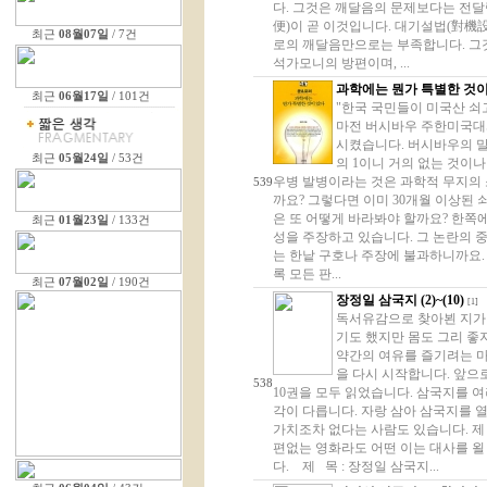
다. 그것은 깨달음의 문제보다는 전달
便)이 곧 이것입니다. 대기설법(對機
최근
08월07일
/ 7건
로의 깨달음만으로는 부족합니다. 그것
석가모니의 방편이며, ...
과학에는 뭔가 특별한 것이
최근
06월17일
/ 101건
"한국 국민들이 미국산 쇠
마전 버시바우 주한미국대사
시켰습니다. 버시바우의 말
최근
05월24일
/ 53건
의 1이니 거의 없는 것이
우병 발병이라는 것은 과학적 무지의 
539
까요? 그렇다면 이미 30개월 이상된
은 또 어떻게 바라봐야 할까요? 한쪽
최근
01월23일
/ 133건
성을 주장하고 있습니다. 그 논란의 중
는 한낱 구호나 주장에 불과하니까요. 
록 모든 판...
최근
07월02일
/ 190건
장정일 삼국지 (2)~(10)
[1]
독서유감으로 찾아뵌 지가 
기도 했지만 몸도 그리 좋
약간의 여유를 즐기려는 마
을 다시 시작합니다. 앞으
538
10권을 모두 읽었습니다. 삼국지를 
각이 다릅니다. 자랑 삼아 삼국지를 열
가치조차 없다는 사람도 있습니다. 제 
편없는 영화라도 어떤 이는 대사를 욀
다. 제 목 : 장정일 삼국지...