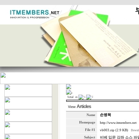
0
2
46
5
Articles
View
손병목
Name
Homepage
http://www.itmembers.net
File #1
vb003.zip (2.9 KB)
Downl
비베 입문 강좌 소스 파일
Subject