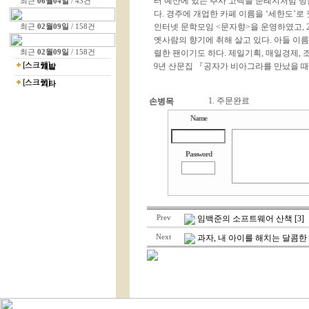
터 예산에 있는 추사 고택을 순례지처럼 
최근
06월04일
/ 43건
다. 경주에 개업한 카페 이름을 ‘세한도’로 
인터넷 문학모임 <문자향>을 운영하였고, 
최근
02월09일
/ 158건
옛사람의 향기에 취해 살고 있다. 아들 이
최근
02월09일
/ 158건
렬한 팬이기도 하다. 제일기획, 매일경제, 
9년 산문집 『공자가 비아그라를 만났을 
개발
기타
1. 주문완료
손병목
Name
Password
Prev
임백준의 소프트웨어 산책 [3]
Next
과자, 내 아이를 해치는 달콤한 유