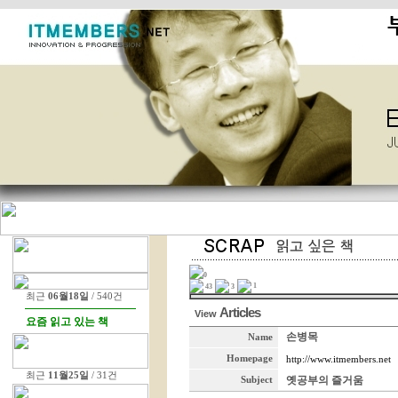
0
1
43
3
최근
06월18일
/ 540건
Articles
View
요즘 읽고 있는 책
손병목
Name
Homepage
http://www.itmembers.net
최근
11월25일
/ 31건
옛공부의 즐거움
Subject