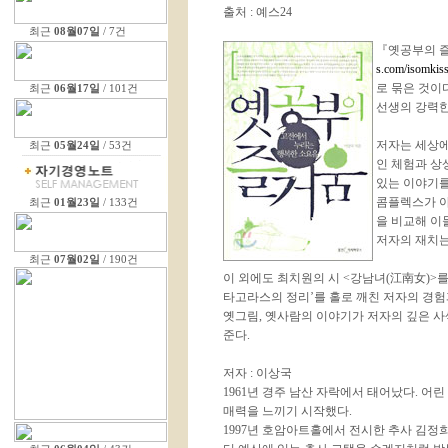
출처 : 예스24
최근
08월07일
/ 7건
『옛공부의 즐
s.com/isomkis
로 묶은 것이
최근
06월17일
/ 101건
선생의 강력한
저자는 세상에
최근
05월24일
/ 53건
인 체험과 상
있는 이야기를
콤플렉스가 아
최근
01월23일
/ 133건
을 비교해 이
저자의 재치는
최근
07월02일
/ 190건
이 외에도 최치원의 시 <강남녀(江南女)>를
타고라스의 정리’를 홀로 깨친 저자의 경험
옛그림, 옛사람의 이야기가 저자의 깊은 
준다.
저자 : 이상국
1961년 경주 남산 자락에서 태어났다. 
매력을 느끼기 시작했다.
1997년 호암아트홀에서 전시한 추사 김정희