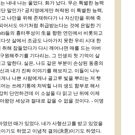
는 내내 나는 울었다. 화가 났다. 무슨 특별한 능력
낸단 말인가? 공지영에게만 허락된 이 특별한 능력,
살고 나만을 위해 존재하다가 나 자신만을 위해 죽
이 되어서도 아기처럼 취급받는다는 것에 은밀한 기
dult)들의 흉터투성이 生을 향한 연민에서 비롯되고
열다섯 살에서 조금도 나아가지 못한 우리 시대 한
에 취해 잠들었다가 다시 깨어나면 매를 드는 아버
구원해주기를 기다리는, 그 인생의 첫 기억이 살
고 말한다. 실은, 나도 같은 부분이 손상된 동종의
신과 내가 진짜 이야기를 해보자고. 이들이 나누
에게나 나쁜 사람에게나 골고루 빛을 뿌리는 저 햇
지어는 쓰레기통에 처박힐 나의 생도 함부로 해서
 감히 단언하건데 이 소설을 다 읽고 난 뒤에 이제
왔던 세상과 절대로 같을 수 없을 것이다. - 이명
하였던 때가 있었다. 내가 사형선고를 받고 있었을
어이기도 하였고 이념적 결의(決意)이기도 하였다.