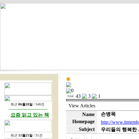
0
43
3
1
최근
06월18일
/ 540건
View
Articles
손병목
Name
요즘 읽고 있는 책
Homepage
http://www.itmembe
Subject
우리들의 행복한
최근
11월25일
/ 31건