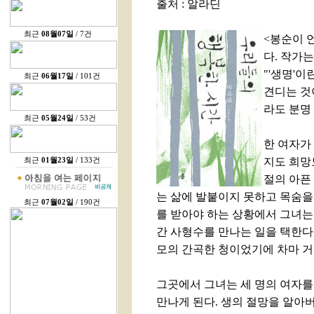
출처 : 알라딘
최근
08월07일
/ 7건
<봉순이 
다. 작가는
"'생명'이
최근
06월17일
/ 101건
견디는 것
라도 분명
최근
05월24일
/ 53건
한 여자가 
지도 희망
최근
01월23일
/ 133건
절의 아픈
는 삶에 발붙이지 못하고 목숨을
최근
07월02일
/ 190건
를 받아야 하는 상황에서 그녀는
간 사형수를 만나는 일을 택한다
모의 간곡한 청이었기에 차마 거
그곳에서 그녀는 세 명의 여자를
만나게 된다. 생의 절망을 알아