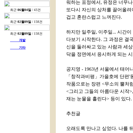
워하는 표정에서, 유정은 너무나
또다시 자신의 상처를 끌어올려야
최근
06월04일
/ 43건
겁고 혼란스럽고 느껴진다.
최근
02월09일
/ 158건
하지만 일주일, 이주일... 시간
최근
02월09일
/ 158건
다보기 시작한다. 그 과정은 결
개발
신을 둘러싸고 있는 사람과 세상
기타
닥을 정면에서 응시하게 되는 시
공지영 - 1963년 서울에서 태
「창작과비평」가을호에 단편'동
작품으로는 장편 <무소의 뿔처럼 
<그리고 그들의 아름다운 시작>, 
재는 눈물을 흘린다> 등이 있다.
추천글
오래도록 만나고 싶었다. 나를 