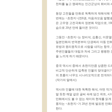
천하를 놓고 쟁패하는 인간군상의 희비와 
동양 고전들을 만화로 독특하게 재해석해 
번에는 <초한지>(전8권, 자음과모음 발행)
은 고우영 고전극화의 정본화 작업으로, 19
습으로 20년 만에 돌아온 것이다.
그동안 <초한지>는 정비석, 김홍신, 이문열
일본만화의 번역본부터 단권짜리 아동 만화
유방과 원리원칙으로 사람을 내치는 항우, 
주변인물들의 대립과 처세 그리고 팽팽한 
을 느끼게 하기 때문이다.
중국 역사서 중에서 초한지만큼 상큼한 드
비교적 단순하게 압축된 인물의 맞대결이기
의 흐름이 너무도 시나리오적으로 전개되다
(작가의 말에서)
역사와 인물에 대한 독특한 해석, 어떤 작가
말 듯한 깨알 같은 글씨 속에 담긴 위트, 시
만화에서도 볼 수 없는 재미와 현재를 읽게 
풍자는 <초한지>가 20년 전에 발표된 만
한다.