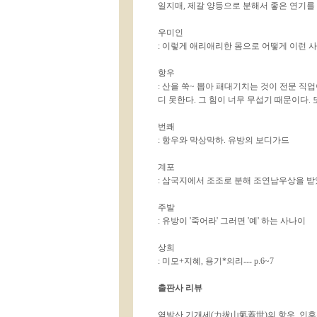
일지매, 제갈 양등으로 분해서 좋은 연기를 
우미인
: 이렇게 애리애리한 몸으로 어떻게 이런 
항우
: 산을 쑥~ 뽑아 패대기치는 것이 전문 직
디 못한다. 그 힘이 너무 무섭기 때문이다. 
번쾌
: 항우와 막상막하. 유방의 보디가드
계포
: 삼국지에서 조조로 분해 조연남우상을 받
주발
: 유방이 '죽어라' 그러면 '예' 하는 사나이
상희
: 미모+지혜, 용기*의리--- p.6~7
출판사 리뷰
역발산 기개세(力拔山氣蓋世)의 항우, 인후