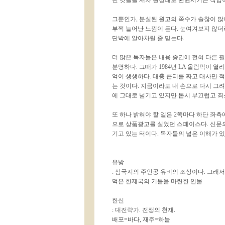
던 컷들을 재차 원상태로 환원시키는 작업
그뿐인가, 분실된 원고의 쪽수가 솔찮이 
부쩍 늘어난 느낌이 든다. 눈여겨보지 않
단박에 알아차릴 줄 믿는다.
더 많은 독자들은 내용 중간에 전혀 다른
분명하다. 그때가 1984년 LA 올림픽이 
억이 생생하다. 대충 콘티를 짜고 대사만 
는 것이다. 지금이라도 내 손으로 다시 그
에 그대로 넘기고 있지만 몹시 부끄럽고 죄
또 하나 밝혀야 할 일은 2쪽마다 하단 좌
으로 상품광고를 실었던 스페이스다. 신문의 
기고 있는 터이다. 독자들의 넓은 이해가 있기를
유방
: 삼국지의 주인공 유비의 조상이다. 그래서
먹은 한제국의 기틀을 마련한 인물
한신
: 대전략가. 전쟁의 천재.
배포=바다, 재주=하늘