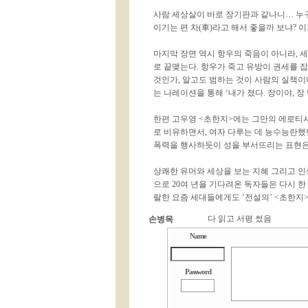
사람 세상살이 바로 장기판과 같나니… 누구
이기는 편 차(車)라고 해서 좋을까 보냐? 
마지막 장면 역시 항우의 죽음이 아니라, 
로 끝맺는다. 항우가 죽고 유방이 권세를 
것인가, 알고도 범하는 것이 사람의 실책이
는 나레이션을 통해 ‘내가 졌다. 장이야, 장
한편 고우영 <초한지>에는 그만의 에로티시
로 비유하면서, 여자 다루는 데 능수능란했
폭력을 행사하듯이 성을 부서뜨리는 표현은
상쾌한 유머와 세상을 보는 지혜 그리고 
으로 20여 년을 기다려온 독자들은 다시 한
랄한 요즘 세대들에게도 ‘전설의’ <초한지
다 읽고 서평 썼음
손병목
Name
Password