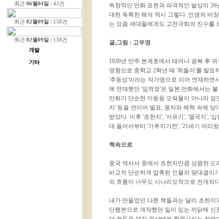
최근
06월04일
/ 43건
독창적인 만화 표현과 파격적인 발상이 20
대한 독특한 해석 역시 그렇다. 인생의 비
최근
02월09일
/ 158건
는 요즘 세대들에게도 고전극화의 진수를 
최근
02월09일
/ 158건
글,그림 : 고우영
개발
1939년 만주 본계호에서 태어나 광복 후 
기타
영향으로 중학교 2학년 때 '쥐돌이'를 발표
'추동성'이라는 작가명으로 이어 연재하면서
에 연재했던 '임꺽정'은 일본 만화에서는 
만화가 단순한 아동용 오락물이 아니라 엄연한 
지' 등을 연이어 발표, 풍자와 해학 속에
받았다. 이후 '초한지', '서유기', '열국지
대 들어서부터 '가루지기전', '21세기 아리
책속으로
중국 역사서 중에서 초한지만큼 상큼한 드
비교적 단순하게 압축된 인물의 맞대결이기
의 흐름이 너무도 시나리오적으로 전개되다
내가 만들었던 다른 책들과는 달리 초한지의
단행본으로 개작했던 일이 있는 까닭에 신문