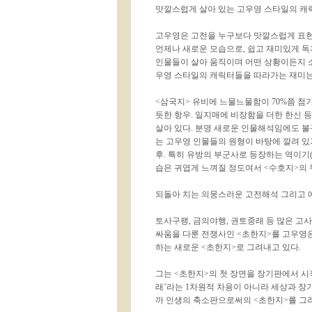
맛깔스럽게 살아 있는 고우영 스타일의 캐
고우영은 고전을 누구보다 맛깔스럽게 표현
언제나 새로운 모습으로, 쉽고 재미있게 
인물들이 살아 움직이며 어떤 상황이든지 소
우영 스타일의 캐릭터들을 따라가는 재미는 
<삼국지> 유비에 느물느물함이 70%쯤 첨가
듯한 항우. 일지매에 비장함을 더한 한신 등
살아 있다. 분명 새로운 인물해석임에도 불
는 고우영 인물들의 원형이 바탕에 깔려 있기
후. 특히 유방의 부군사로 등장하는 역이
습은 귀엽게 느껴질 정도여서 <수호지>의 
되돌아 치는 의뭉스러운 고전해석 그리고
토사구팽, 금의야행, 권토중래 등 많은 
싸움을 다룬 전쟁사인 <초한지>를 고우영은
하는 새로운 <초한지>로 그려내고 있다.
그는 <초한지>의 첫 장면을 장기판에서 시
래’라는 1차원적 차용이 아니라 세상과 장
까 인생의 축소판으로써의 <초한지>를 그