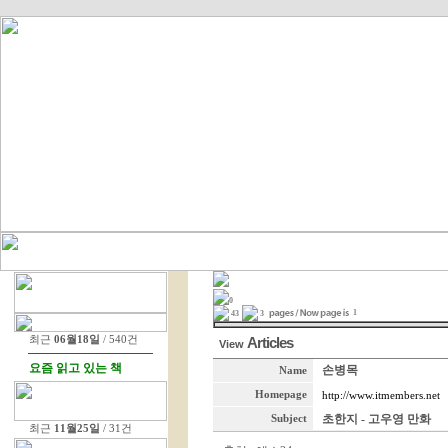
0
1
43
3
최근
06월18일
/ 540건
Articles
View
요즘 읽고 있는 책
손병목
Name
Homepage
http://www.itmembers.net
초한지 - 고우영 만화
Subject
최근
11월25일
/ 31건