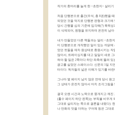
작가의 흰머리를 늘게 한 <초한지> 살리기
처음 단행본으로 출간(우석, 총 8권)했을 
되었던 것을 억지로 단행본 판형과 크기에 
당시 간행물 심의 기준에 입각해(?) 폭력성
이 삭제되어, 원형을 유지하며 온전히 남아 
내가 만들었던 다른 책들과는 달리 <초한지
미 단행본으로 개작했던 일이 있는 까닭에 
었던 컷들을 재차 원상태로 환원시키는 작
많아서, 트레이싱지를 대고 일일이 새로 그려
혀야 할 일은 2쪽마다 하단 좌측에 뚫려 
광고를 실었던 스페이스다. 신문의 1일 지면
터이다. 독자들의 넓은 이해가 있기를 바란
그나마 몇 페이지 남지 않은 연재 당시 원고
그 상태가 온전치 않아서 마치 조각그림을 
결국 오랜 시간과 노력으로 뭉개지고 깨진
(홀수 페이지 하단 왼쪽)는 부득불 비우게
그대로 살리자는 쪽으로 결론을 내렸다). 
나 만화의 맛을 더하는 구어체 등은 그대로