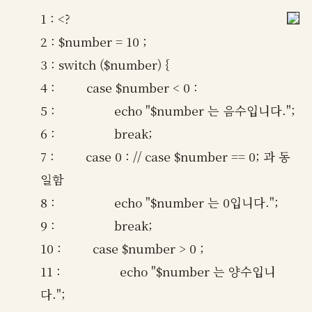
1 : <?
2 : $number = 10 ;
3 : switch ($number) {
4 : case $number < 0 :
5 : echo "$number 는 음수입니다.";
6 : break;
7 : case 0 : // case $number == 0; 과 동
일함
8 : echo "$number 는 0입니다.";
9 : break;
10 : case $number > 0 ;
11 : echo "$number 는 양수입니
다.";