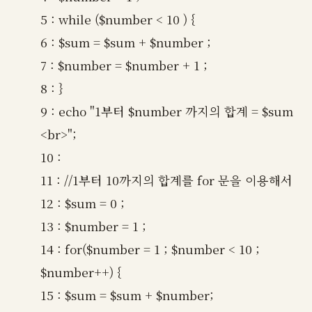
5 : while ($number < 10 ) {
6 : $sum = $sum + $number ;
7 : $number = $number + 1 ;
8 : }
9 : echo "1부터 $number 까지의 합계 = $sum
<br>";
10 :
11 : //1부터 10까지의 합계를 for 문을 이용해서
12 : $sum = 0 ;
13 : $number = 1 ;
14 : for($number = 1 ; $number < 10 ;
$number++) {
15 : $sum = $sum + $number;