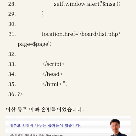
self.window.alert('$msg');
}
location.href='/board/list.php?
page=$page';
</script>
</head>
</html> ";
?>
이상 동주 아빠 손병목이었습니다.