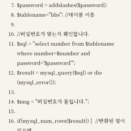
$password = addslashes($password);
$tablename="bbs"; //테이블 이름
//비밀번호가 맞는지 확인합니다.
$sql = "select number from $tablename
where number=$number and
password='$password'";
$result = mysql_query($sql) or die
(mysql_error());
$msg = "비밀번호가 틀립니다.";
if(mysql_num_rows($result)) { //반환된 열이
있으면...