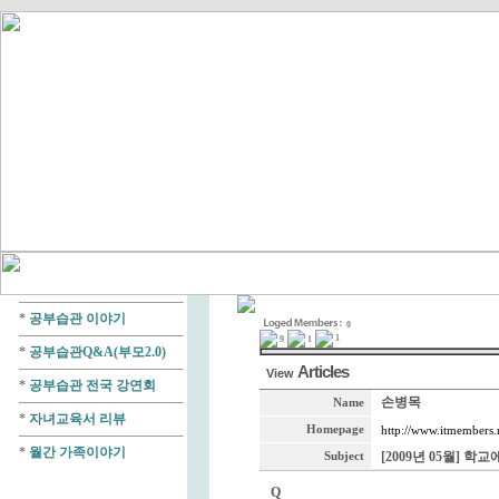
*
공부습관 이야기
0
1
9
1
*
공부습관Q&A(부모2.0)
Articles
View
*
공부습관 전국 강연회
손병목
Name
*
자녀교육서 리뷰
Homepage
http://www.itmembers.
*
월간 가족이야기
[2009년 05월] 
Subject
Q