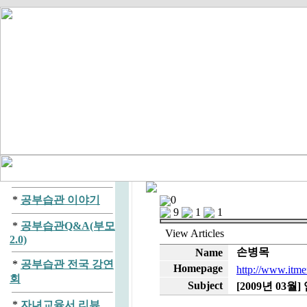
*
공부습관 이야기
0
9
1
1
*
공부습관Q&A(부모
View
Articles
2.0)
손병목
Name
*
공부습관 전국 강연
Homepage
http://www.itme
회
Subject
[2009년 03
*
자녀교육서 리뷰