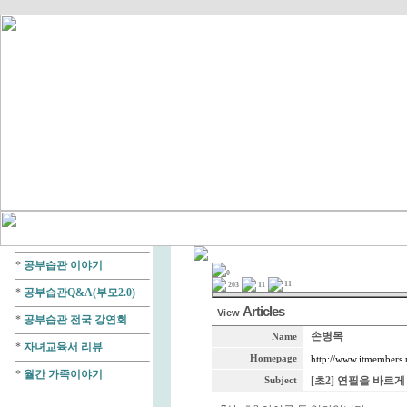
*
공부습관 이야기
0
11
203
11
*
공부습관Q&A(부모2.0)
Articles
View
*
공부습관 전국 강연회
손병목
Name
*
자녀교육서 리뷰
Homepage
http://www.itmembers.
*
월간 가족이야기
[초2] 연필을 바르
Subject