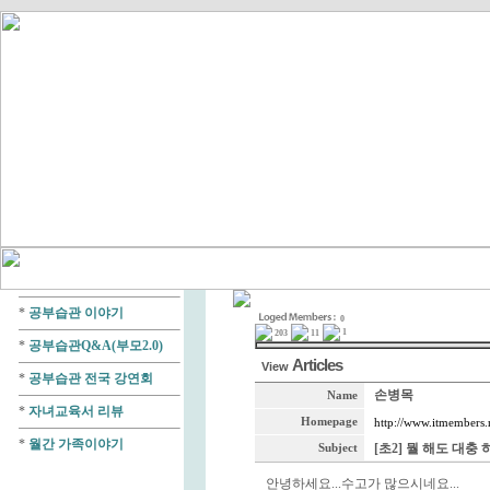
*
공부습관 이야기
0
1
203
11
*
공부습관Q&A(부모2.0)
Articles
View
*
공부습관 전국 강연회
손병목
Name
*
자녀교육서 리뷰
Homepage
http://www.itmembers.
*
월간 가족이야기
[초2] 뭘 해도 대충
Subject
안녕하세요...수고가 많으시네요...