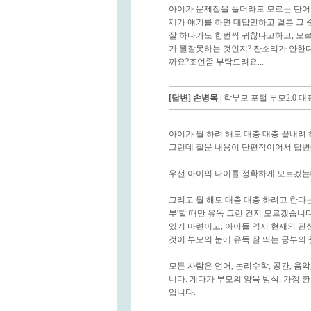
아이가 문제집을 풀더라도 모르는 단어
제가 얘기를 하면 대답만하고 얼른 그 
잘 하다가도 한번씩 귀챦다고하고, 모
가 뭘잘못하는 것인지? 잔소리가 안한
까요?조언좀 부탁드려요...
[답변]
손병목
| 학부모 포털 부모2.0 
아이가 뭘 하려 해도 대충 대충 끝내려
그런데 질문 내용이 단편적이어서 답변
우선 아이의 나이를 정확하게 모르겠는
그리고 뭘 해도 대춛 대충 하려고 한다는
부'할 때만 유독 그런 건지 모르겠습니
있기 마련이고, 아이들 역시 현재의 관
것이 부모의 눈에 유독 잘 띄는 공부의
모든 사람은 언어, 논리수학, 공간, 음
니다. 게다가 부모의 양육 방식, 가정 
입니다.