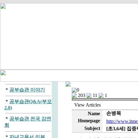
*
공부습관 이야기
0
203
11
1
*
공부습관Q&A(부모
View
Articles
2.0)
손병목
Name
*
공부습관 전국 강연
Homepage
http://www.itme
회
Subject
[초3,6세] 집
*
자녀교육서 리뷰