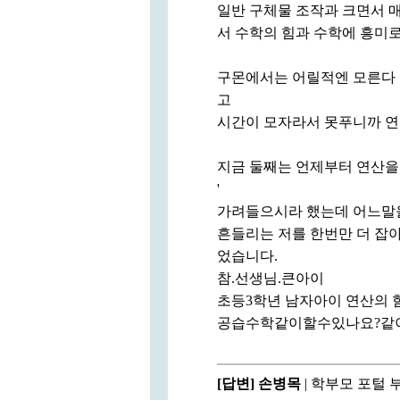
일반 구체물 조작과 크면서 
서 수학의 힘과 수학에 흥미
구몬에서는 어릴적엔 모른다 
고
시간이 모자라서 못푸니까 연습
지금 둘째는 언제부터 연산
'
가려들으시라 했는데 어느말을
흔들리는 저를 한번만 더 잡
었습니다.
참.선생님.큰아이
초등3학년 남자아이 연산의 
공습수학같이할수있나요?같이
[답변]
손병목
| 학부모 포털 