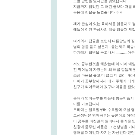
오늘 답변을 몇시간을 읽었습니다.
지금까지 읽었던 그 어떤 글보다 저를
온몸에 전율을 느꼈습니다 ㅎㅎ
제가 관심이 있는 육아서를 읽을때도 
애들이 이런 관심사의 책을 읽을때 저같
여기와서 답글을 보면서.다른맘님의 질
님의 답을 듣고 싶은지 ..묻는저도 죄
한차례의 답변을 듣고나서 ...........
저도 공부란것을 해왔는데.왜 이리 애
전 뛰어놀며 자랐는데 왜 애를 힘들게 
조금 마음을 풀고.더 넓고 더 멀리 바
아이가 공부할꺼니까 애가 주체가 되게
친구가 되어주어야 겠구나 마음을 잡았
큰애가 영어공부를 하는데 방문학습지 
어를 가르칩니다.
우리애는 일요일부터 수요일에 오실 
그선생님은 영어공부는 물론이요 아침에
어 공부를 아침일찍 일어나서 즐거운 
친창에 굶주린 아들은 그 선생님을 기
영어를 재미없다 자기는 자신없다 했던