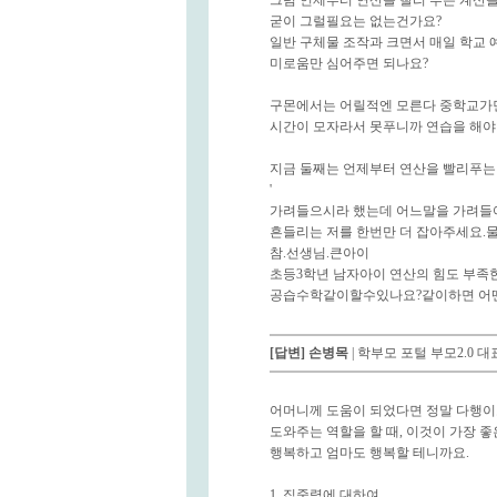
그럼 언제부터 연산을 빨리 푸는 계산
굳이 그럴필요는 없는건가요?
일반 구체물 조작과 크면서 매일 학교 
미로움만 심어주면 되나요?
구몬에서는 어릴적엔 모른다 중학교가면
시간이 모자라서 못푸니까 연습을 해야한
지금 둘째는 언제부터 연산을 빨리푸
'
가려들으시라 했는데 어느말을 가려들어야
흔들리는 저를 한번만 더 잡아주세요.
참.선생님.큰아이
초등3학년 남자아이 연산의 힘도 부족
공습수학같이할수있나요?같이하면 어
[답변]
손병목
| 학부모 포털 부모2.0 
어머니께 도움이 되었다면 정말 다행이고
도와주는 역할을 할 때, 이것이 가장 
행복하고 엄마도 행복할 테니까요.
1. 집중력에 대하여