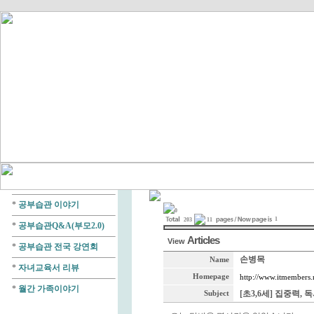
*
공부습관 이야기
0
1
203
11
*
공부습관Q&A(부모2.0)
Articles
View
*
공부습관 전국 강연회
손병목
Name
*
자녀교육서 리뷰
Homepage
http://www.itmembers.
*
월간 가족이야기
[초3,6세] 집중력, 
Subject