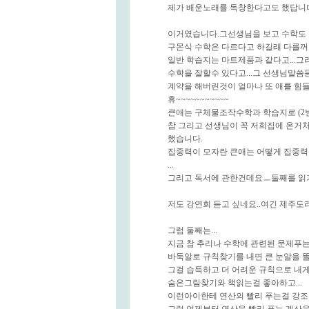
제가 배운노래를 독창한다고도 했답니
이거였습니다.그선생님을 보고 수학도 
구몬식 수학은 다르다고 하길래 다를
일반 학습지는 마트제품과 같다고...
수학을 잘할수 있다고...그 선생님말씀
계약을 해버린것이 얼마나 또 애를 힘들
휴~~~~~~~~~~~
큰애는 구체물조작수학과 학습지로 (2
참 그리고 선생님이 꼭 저희집에 온거
했습니다.
집중력이 모자란 큰애는 어떻게 집중력
...
그리고 독서에 관한건데요ㅡ둘째를 읽
저도 강연회 듣고 싶네요..여긴 제주도라
그럼 둘째는...
지금 참 추리나 수학에 관련된 문제푸
바둑알로 규칙찾기를 내면 큰 눈알을 
그걸 습득하고 더 어려운 규칙으로 내게
숨은그림찾기와 책읽는걸 좋아하고...
이런아이한테 연산의 빨리 푸는걸 강조한