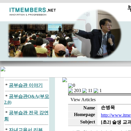
*
공부습관 이야기
0
203
11
1
*
공부습관Q&A(부모
View
Articles
2.0)
손병목
Name
*
공부습관 전국 강연
Homepage
http://www.itme
회
Subject
[초2] 슬생 
*
자녀교육서 리뷰