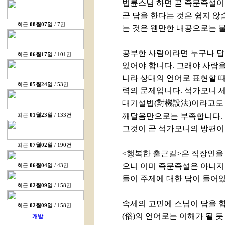
법륜스님 하면 곧 즉문즉설이 
곧 답을 한다는 것은 쉽지 않
최근
08월07일
/ 7건
는 것은 웬만한 내공으로는 
공부한 사람이라면 누구나 답을
최근
06월17일
/ 101건
있어야 합니다. 그래야 사람을
니라 상대의 언어로 표현할 
최근
05월24일
/ 53건
력의 문제입니다. 석가모니 세
대기설법(對機設法)이라고도 
깨달음만으로는 부족합니다. 
최근
01월23일
/ 133건
그것이 곧 석가모니의 방편이
최근
07월02일
/ 190건
<행복한 출근길>은 직장인을
으니 이미 즉문즉설은 아니지
최근
06월04일
/ 43건
들이 주제에 대한 답이 들어
최근
02월09일
/ 158건
속세의 고민에 스님이 답을 합
최근
02월09일
/ 158건
(俗)의 언어로는 이해가 될 듯
개발