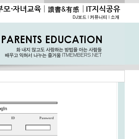
og!n
ID
Password